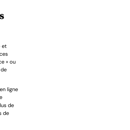
s
 et
ices
ce » ou
 de
en ligne
e
lus de
s de