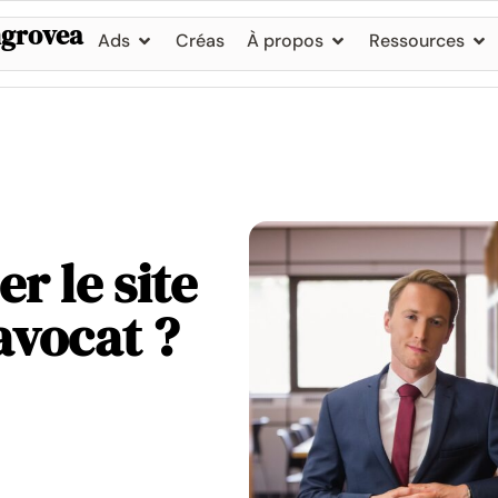
grovea
Ads
Créas
À propos
Ressources
r le site
avocat ?