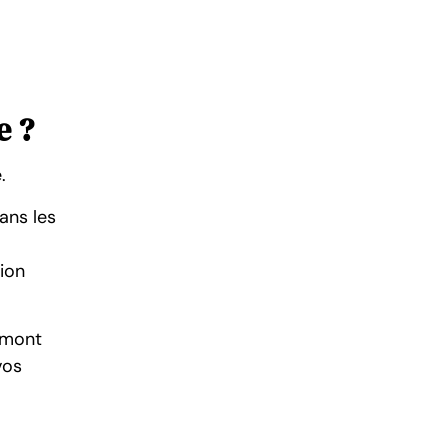
e ?
.
ans les
tion
.
amont
vos