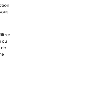
ption
 vous
ltrer
u ou
 de
ne