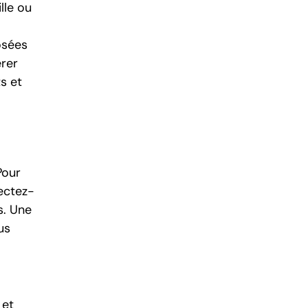
lle ou
osées
érer
s et
Pour
ectez-
s. Une
us
 et