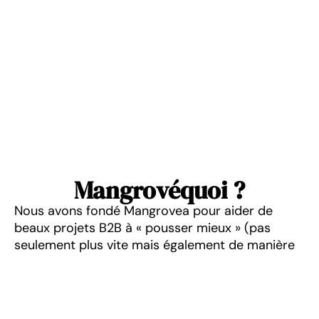
un ancien CMO
qu’il a créée et
(Directeur
développée jusqu’à
Marketing) de
plusieurs millions
start-up B2B dans
d’euros de CA
l’IA accélérée par
annuel.
Microsoft.
Mangrovéquoi ?
Nous avons fondé Mangrovea pour aider de
beaux projets B2B à « pousser mieux » (pas
seulement plus vite mais également de manière
plus homogène et durable) dans un
environnement toujours plus complexe et
changeant.