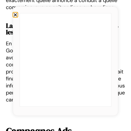
exactement quelle annonce a conduit à quelle
conversion, que ce soit en ligne ou hors ligne.
La boucle est bouclée : De HubSpot vers
les plateformes publicitaires
En utilisant l’intégration native Hubspot avec
Google Ads, Meta Ads et LinkedIn Ads, nous
avons pu retransmettre les événements de
conversion du CRM vers les plateformes. Si un
prospect remplissait un formulaire puis devenait
finalement client quelques jours plus tard, cette
information était renvoyée aux plateformes, nous
permettant d’évaluer l’efficacité réelle de chaque
campagne ou annonce.